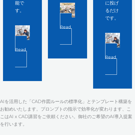
能で
に投げ
す。
るだけ
です。
Read
More
Read
More
Read
More
AIを活用した「CAD作図ルールの標準化」とテンプレート構築を
お勧めいたします。プロンプトの指示で効率化が変わります、こ
こはAI x CAD講習をご依頼ください。御社のご希望のAI導入提案
を行います。