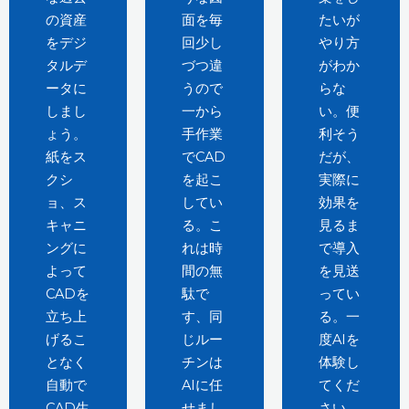
の資産
面を毎
たいが
をデジ
回少し
やり方
タルデ
づつ違
がわか
ータに
うので
らな
しまし
一から
い。便
ょう。
手作業
利そう
紙をス
でCAD
だが、
クシ
を起こ
実際に
ョ、ス
してい
効果を
キャニ
る。こ
見るま
ングに
れは時
で導入
よって
間の無
を見送
CADを
駄で
ってい
立ち上
す、同
る。一
げるこ
じルー
度AIを
となく
チンは
体験し
自動で
AIに任
てくだ
CAD生
せまし
さい。