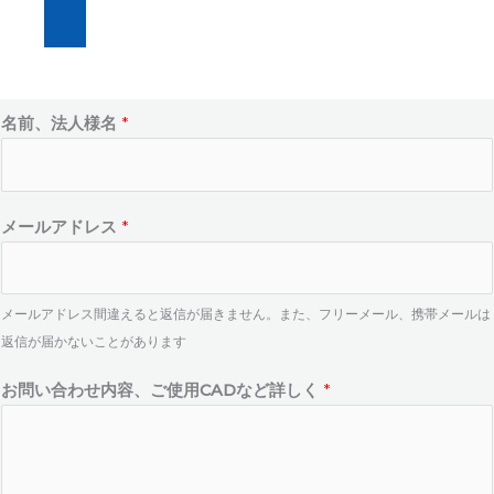
メ
名前、法人様名
*
ー
ル
ア
ド
メールアドレス
*
レ
ス
*
メールアドレス間違えると返信が届きません。また、フリーメール、携帯メールは
名
返信が届かないことがあります
前
、
お問い合わせ内容、ご使用CADなど詳しく
*
法
人
様