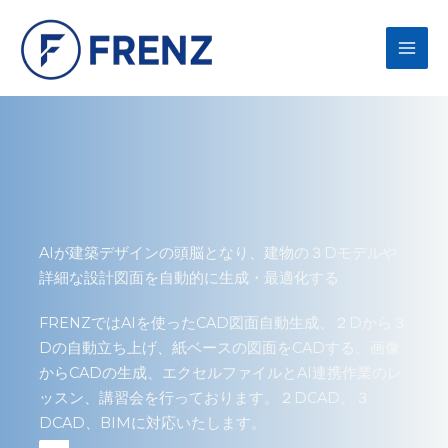
内
容
を
ス
キ
ッ
プ
AIが建築デザインの頭脳となり、建物の３Dモデルや
詳細な設計図面を自動的に生成・最適化する
FRENZではAIを使ったCAD図面自動生成、２Dから３
Dの自動立ち上げ、紙ベースの図面をCADする、画像
からCADの生成、エクセルファイルとAI連携作業のレ
ッスン、講習会を行っております。２DCAD、３
DCAD、BIMに対応いたします。