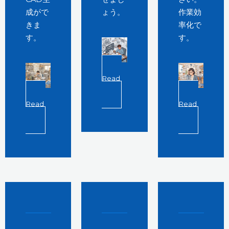
成がで
ょう。
作業効
きま
率化で
す。
す。
Read
More
Read
Read
More
More