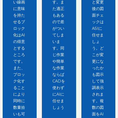
い線画
す。ま
と変更
に意味
た適正
後の図
を持た
もある
面チェ
せるブ
ので差
ックは
ロック
がつい
ASIに
化はAI
てしま
任せま
の得意
いま
しょ
とする
す。同
う。ど
ところ
じ作業
こが変
です。
や簡単
更にな
また、
な作業
ったか
ブロッ
ならば
も図示
ク化す
CADを
して強
ること
使わず
調表示
により
にAIに
されま
同時に
任せま
す。複
数量拾
しょう
数の図
いも可
面をAI