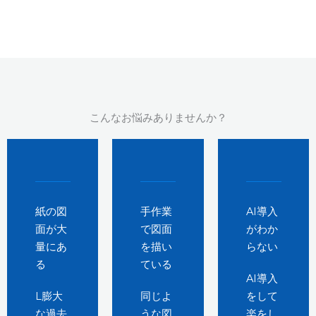
こんなお悩みありませんか？
紙の図
手作業
AI導入
面が大
で図面
がわか
量にあ
を描い
らない
る
ている
AI導入
L膨大
同じよ
をして
な過去
うな図
楽をし