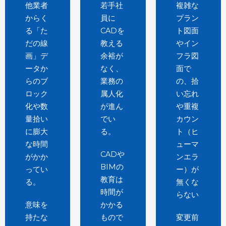
他業者
若手社
複雑な
からく
員に
プラン
る「た
CADを
ト図面
だの線
教える
やイン
画」デ
余裕が
フラ図
ータか
なく、
面で
らのブ
業務の
の、拾
ロック
属人化
い忘れ
化や数
が進ん
や重複
量拾い
でい
カウン
に膨大
る。
ト（ヒ
な時間
ューマ
CADや
がかか
ンエラ
BIMの
ってい
ー）が
教育は
る。
無くな
時間が
らない
意味を
かかる
持たな
もので
変更前