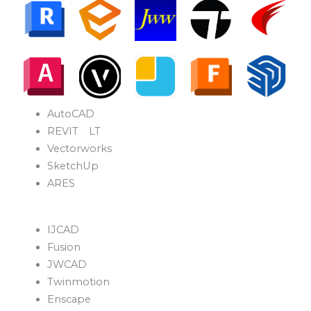
AutoCAD
REVIT LT
Vectorworks
SketchUp
ARES
IJCAD
Fusion
JWCAD
Twinmotion
Enscape