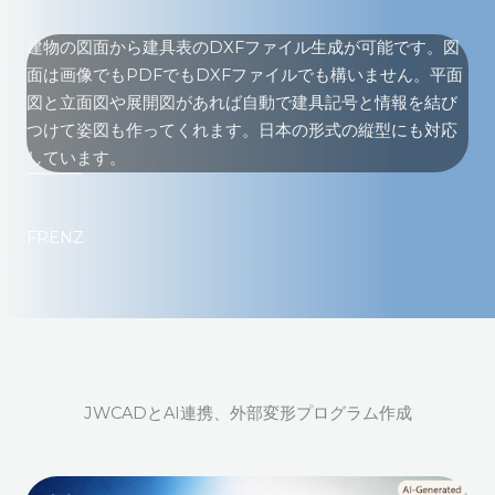
建物の図面から建具表のDXFファイル生成が可能です。図
面は画像でもPDFでもDXFファイルでも構いません。平面
図と立面図や展開図があれば自動で建具記号と情報を結び
つけて姿図も作ってくれます。日本の形式の縦型にも対応
しています。
FRENZ
JWCADとAI連携、外部変形プログラム作成